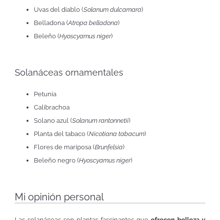
Uvas del diablo (
Solanum dulcamara
)
Belladona (
Atropa belladona
)
Beleño (
Hyoscyamus niger
)
Solanáceas ornamentales
Petunia
Calibrachoa
Solano azul (
Solanum rantonnetii
)
Planta del tabaco (
Nicotiana tabacum
)
Flores de mariposa (
Brunfelsia
)
Beleño negro (
Hyoscyamus niger
)
Mi opinión personal
Las solanáceas son plantas fascinantes que
ofrecen belleza y