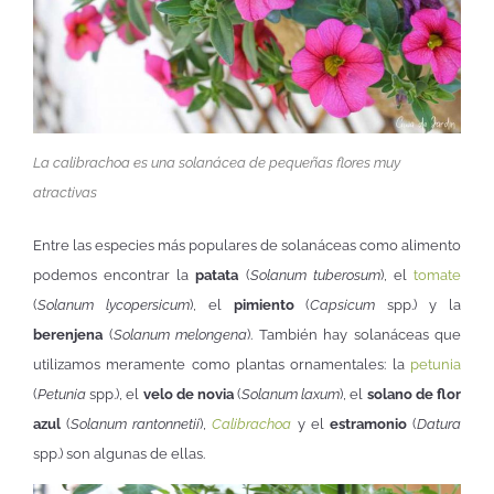
La calibrachoa es una solanácea de pequeñas flores muy
atractivas
Entre las especies más populares de solanáceas como alimento
podemos encontrar la
patata
(
Solanum tuberosum
), el
tomate
(
Solanum lycopersicum
), el
pimiento
(
Capsicum
spp.) y la
berenjena
(
Solanum melongena
). También hay solanáceas que
utilizamos meramente como plantas ornamentales: la
petunia
(
Petunia
spp.), el
velo de novia
(
Solanum laxum
), el
solano de flor
azul
(
Solanum rantonnetii
),
Calibrachoa
y el
estramonio
(
Datura
spp.) son algunas de ellas.