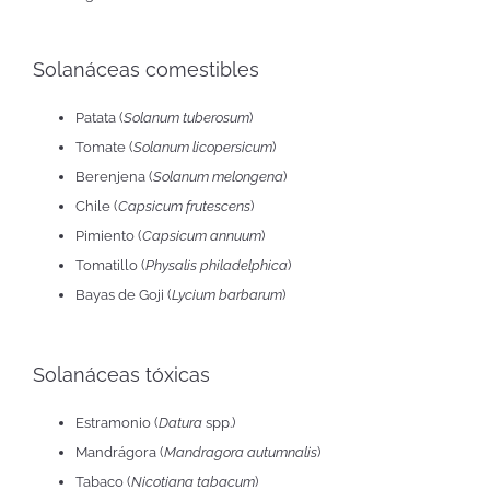
Solanáceas comestibles
Patata (
Solanum tuberosum
)
Tomate (
Solanum licopersicum
)
Berenjena (
Solanum melongena
)
Chile (
Capsicum frutescens
)
Pimiento (
Capsicum annuum
)
Tomatillo (
Physalis philadelphica
)
Bayas de Goji (
Lycium barbarum
)
Solanáceas tóxicas
Estramonio (
Datura
spp.)
Mandrágora (
Mandragora autumnalis
)
Tabaco (
Nicotiana tabacum
)