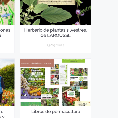
siones
Herbario de plantas silvestres,
a
de LAROUSSE
13/07/2023
n,
Libros de permacultura
s y