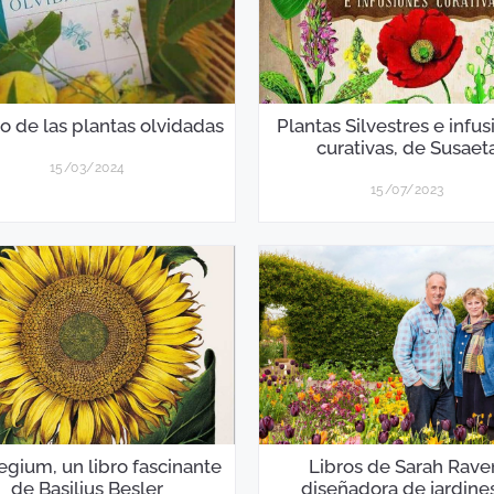
bro de las plantas olvidadas
Plantas Silvestres e infu
curativas, de Susaet
15/03/2024
15/07/2023
legium, un libro fascinante
Libros de Sarah Rave
de Basilius Besler
diseñadora de jardine