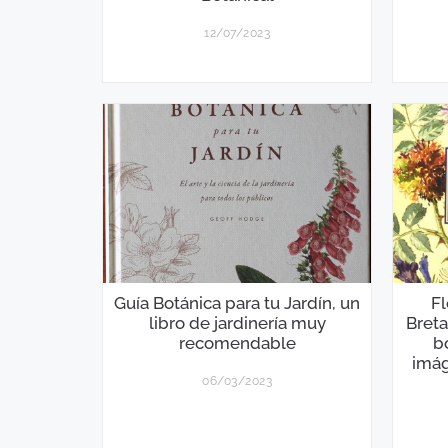
12/07/2023
Guía Botánica para tu Jardín, un
Fl
libro de jardinería muy
Breta
recomendable
b
imág
06/03/2023