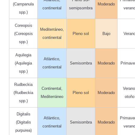
(Campanula
Moderado
continental
semipsombra
veran
spp.)
Coreopsis
Mediterráneo,
(Coreopsis
Pleno sol
Bajo
Veran
continental
spp.)
Aquilegia
Atlántico,
(Aquilegia
Semisombra
Moderado
Primave
continental
spp.)
Rudbeckia
Continental,
Verano
(Rudbeckia
Pleno sol
Moderado
Mediterráneo
otoño
spp.)
Digitalis
Atlántico,
Primave
(Digitalis
Semisombra
Moderado
continental
veran
purpurea)