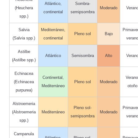
Atlántico,
Sombra-
(Heuchera
Moderado
Veran
continental
semipsombra
spp.)
Salvia
Mediterráneo,
Primave
Pleno sol
Bajo
(Salvia spp.)
continental
veran
Astilbe
Atlántico
Semisombra
Alto
Veran
(Astilbe spp.)
Echinacea
Continental,
Verano
(Echinacea
Pleno sol
Moderado
Mediterráneo
otoño
purpurea)
Alstroemeria
Pleno sol-
Primave
(Alstroemeria
Mediterráneo
Moderado
semipsombra
veran
spp.)
Campanula
Atlántico,
Pleno sol-
Primave