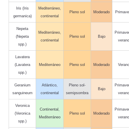
Iris (Iris
Mediterráneo,
Pleno sol
Moderado
Primave
germanica)
continental
Nepeta
Mediterráneo,
Primave
(Nepeta
Pleno sol
Bajo
continental
veran
spp.)
Lavatera
(Lavatera
Mediterráneo
Pleno sol
Moderado
Veran
spp.)
Geranium
Atlántico,
Pleno sol-
Primave
Bajo
sanguineum
continental
semipsombra
veran
Veronica
Continental,
Primave
(Veronica
Pleno sol
Moderado
Mediterráneo
veran
spp.)