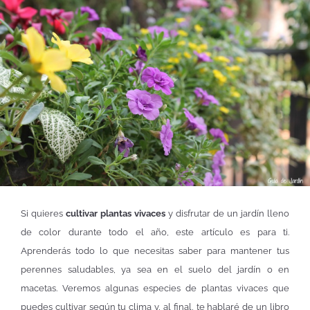
Si quieres
cultivar plantas vivaces
y disfrutar de un jardín lleno
de color durante todo el año, este artículo es para ti.
Aprenderás todo lo que necesitas saber para mantener tus
perennes saludables, ya sea en el suelo del jardín o en
macetas. Veremos algunas especies de plantas vivaces que
puedes cultivar según tu clima y, al final, te hablaré de un libro