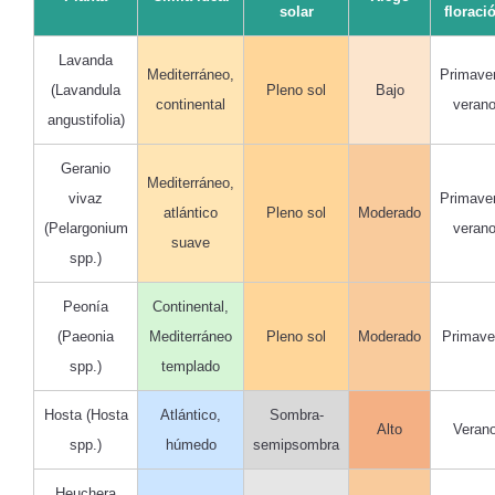
solar
floraci
Lavanda
Mediterráneo,
Primave
(Lavandula
Pleno sol
Bajo
continental
veran
angustifolia)
Geranio
Mediterráneo,
vivaz
Primave
atlántico
Pleno sol
Moderado
(Pelargonium
veran
suave
spp.)
Peonía
Continental,
(Paeonia
Mediterráneo
Pleno sol
Moderado
Primave
spp.)
templado
Hosta (Hosta
Atlántico,
Sombra-
Alto
Veran
spp.)
húmedo
semipsombra
Heuchera