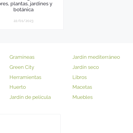
ores, plantas, jardines y
botánica
22/01/2023
Gramíneas
Jardín mediterráneo
Green City
Jardín seco
Herramientas
Libros
Huerto
Macetas
Jardín de película
Muebles