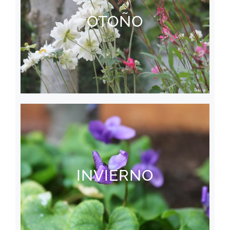
OTOÑO
INVIERNO