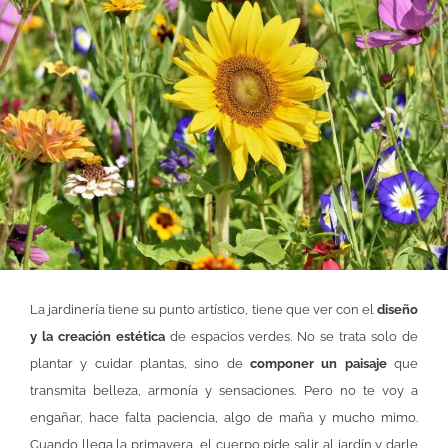
La jardinería tiene su punto artístico, tiene que ver con el
diseño
y la creación estética
de espacios verdes. No se trata solo de
plantar y cuidar plantas, sino de
componer un paisaje
que
transmita belleza, armonía y sensaciones. Pero no te voy a
engañar, hace falta paciencia, algo de maña y mucho mimo.
Cuando llega la primavera, el cuerpo pide salir al jardín y darle