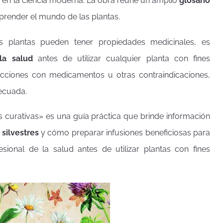
n en la ciencia moderna. La obra reúne un amplio
glosario
render el mundo de las plantas.
s plantas pueden tener propiedades medicinales, es
la salud
antes de utilizar cualquier planta con fines
racciones con medicamentos u otras contraindicaciones,
decuada.
es curativas» es una guía práctica que brinde información
 silvestres
y cómo preparar infusiones beneficiosas para
sional de la salud antes de utilizar plantas con fines