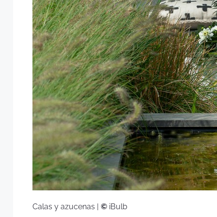
Calas y azucenas |
©
iBulb