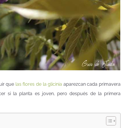
uir que
las flores de la glicinia
aparezcan cada primavera
r si la planta es joven, pero después de la primera