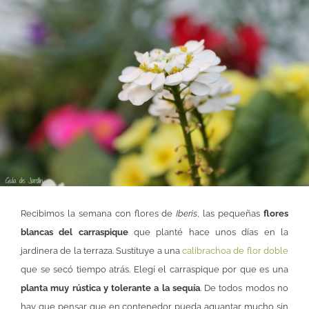
Recibimos la semana con flores de
Iberis
, las pequeñas
flores
blancas del carraspique
que planté hace unos días en la
jardinera de la terraza. Sustituye a una
calibrachoa de flor doble
que se secó tiempo atrás. Elegí el carraspique por que es una
planta muy rústica y tolerante a la sequía
. De todos modos no
hay que pensar que en contenedor pueda aguantar mucho sin