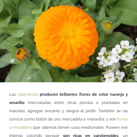
Las
caléndulas
producen brillantes flores de color naranja y
amarillo
. Intercaladas entre otras plantas o plantadas en
macetas, agregan encanto y alegría al jardín. También se las
conoce como botón de oro, mercadela o maravilla, y son
flores
comestibles
que además tienen usos medicinales. Poseen ese
intenso colorido porque
son ricas en carotenoides
, un