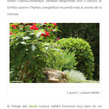
limón (
Thymu×citriodorus
)
, también desprende olor a cítricos; el
tomillo azores (
Thymus caespititius
) recuerda más al aroma de la
naranja.
Laurel /
Laurus nobilis
El follaje del
laurel
(
Laurus nobilis
) funciona muy bien en un