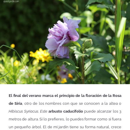
El final del verano marca el principio de la floración de la Rosa
de Siria
, otro de los nombres con que se conocen a la altea o
Hibiscus Syriacus. Este
arbusto caducifolio
puede alcanzar los 3
metros de altura. Si lo prefieres, lo puedes formar como si fuera
un pequeño árbol. El de mi jardín tiene su forma natural, crece