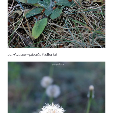
20.
Hieraceum pilosella
(Vellorita)