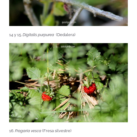
14 y 15.
Digitalis purpurea
(Dedalera)
16.
Fragaria vesca
(Fresa silvestre)