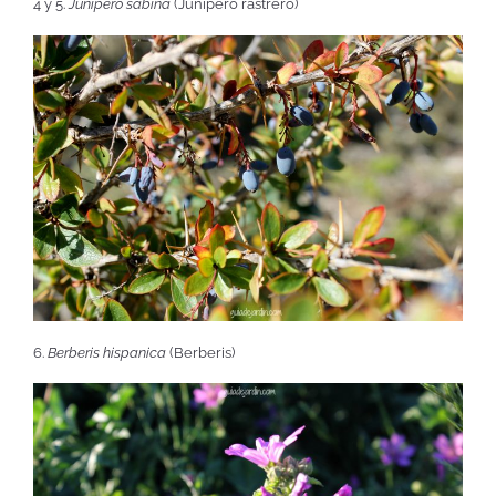
4 y 5.
Junipero sabina
(Junípero rastrero)
6.
Berberis hispanica
(Berberis)