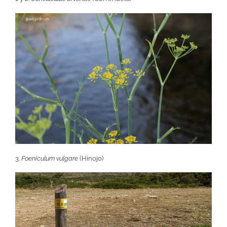
3.
Foeniculum vulgare
(Hinojo)