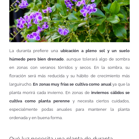
La duranta prefiere una
ubicación a pleno sol y un suelo
húmedo pero bien drenado
, aunque tolerará algo de sombra
en zonas con veranos tórridos y secos. En la sombra, su
floración será más reducida y su hábito de crecimiento más
larguirucho.
En zonas muy frías se cultiva como anual
ya que la
planta morirá cada invierno. En zonas de
inviernos cálidos se
cultiva como planta perenne
y necesita ciertos cuidados,
especialmente podas anuales para mantener la planta
ordenada y en buena forma.
Qué luz necesita una planta de duranta