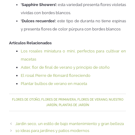
‘Sapphire Showers’:
esta variedad presenta flores violetas
vívidas con bordes blancos.
‘Dulces recuerdos’:
este tipo de duranta no tiene espinas
y presenta flores de color púrpura con bordes blancos
Artículos Relacionados
Los rosales miniatura o mini, perfectos para cultivar en
macetas
Aster, flor de final de verano y principio de otoño
El rosal Pierre de Ronsard floreciendo
Plantar bulbos de verano en maceta
FLORES DE OTOÑO
,
FLORES DE PRIMAVERA
,
FLORES DE VERANO
,
NUESTRO
JARDÍN
,
PLANTAS DE JARDÍN
Jardín seco, un estilo de bajo mantenimiento y gran belleza
10 ideas para jardínes y patios modernos