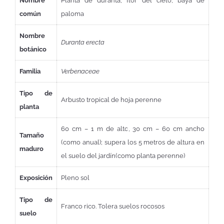
Nombre
Planta de duranta, flor del cielo, baya de
común
paloma
Nombre
Duranta erecta
botánico
Familia
Verbenaceae
Tipo de
Arbusto tropical de hoja perenne
planta
60 cm – 1 m de alto, 30 cm – 60 cm ancho
Tamaño
(como anual); supera los 5 metros de altura en
maduro
el suelo del jardín(como planta perenne)
Exposición
Pleno sol
Tipo de
Franco rico. Tolera suelos rocosos
suelo