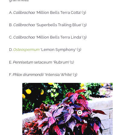
A.
Calibrachoa
‘Million Bells Terra Cotta’ (3)
B.
Calibrachoa
‘Superbells Trailing Blue’ (3)
C.
Calibrachoa
‘Million Bells Terra Linda’ (3)
D.
Osteospermum
‘Lemon Symphony’ (3)
E.
Pennisetum
setaceum ‘Rubrum’ (1)
F.
Phlox drummondii
‘Intensia White’ (3)