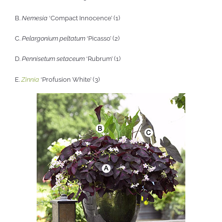
B.
Nemesia
‘Compact Innocence’ (1)
C.
Pelargonium peltatum
‘Picasso’ (2)
D.
Pennisetum setaceum
‘Rubrum’ (1)
E.
Zinnia
‘Profusion White’ (3)