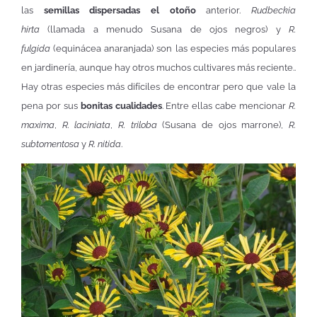
las
semillas dispersadas el otoño
anterior.
Rudbeckia
hirta
(llamada a menudo Susana de ojos negros) y
R.
fulgida
(equinácea anaranjada) son las especies más populares
en jardinería, aunque hay otros muchos cultivares más reciente..
Hay otras especies más difíciles de encontrar pero que vale la
pena por sus
bonitas cualidades
. Entre ellas cabe mencionar
R.
maxima
,
R. laciniata
,
R. triloba
(Susana de ojos marrone),
R.
subtomentosa
y
R. nitida
.