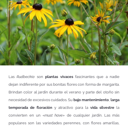
Las
Rudbeckia
son
plantas vivaces
fascinantes que a nadie
dejan indiferente por sus bonitas flores con forma de margarita.
Brindan color al jardín durante el verano y parte del otoño sin
necesidad de excesivos cuidados. Su
bajo mantenimiento
,
larga
temporada de floración
y atractivo para la
vida silvestre
la
convierten en un «
must have
» de cualquier jardín. Las más
populares son las variedades perennes, con flores amarillas,