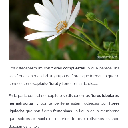
Los osteospermum son
flores compuestas
, lo que parece una
sola flor es en realidad un grupo de flores que forman lo que se
conoce como
capítulo floral
y tiene forma de disco.
En la parte central del capítulo se disponen las
flores tubulares,
hermafroditas
, y por la periferia están rodeadas por
flores
liguladas
que son flores
femeninas
. La lígula es la membrana
que sobresale hacia el exterior, lo que retiramos cuando
desojamos la flor.