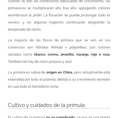
cuando se dan las condiciones adecuadas de crecimiento, las
primaveras se multiplicarán año tras año, agregando colores
asombrosos al jardín. La floración se puede prolongar todo el
verano, y en algunas regiones continuarán alegrando la
temporada de otoño.
La mayoría de las flores de prímula que se ven en los
comercios son híbridos
Primula
x
polyanthus
, con colores
variados como
blanco, crema, amarillo, naranja, rojo o rosa
.
También las hay de color púrpura y azul.
La primula es nativa de
origen en China
, pero actualmente está
extendida por todo el planeta, debido a su crecimiento silvestre
en casi todo el hemisferio norte.
Cultivo y cuidados de la prímula
El cultivo de la prímula
no es complicado
, ya que es una planta