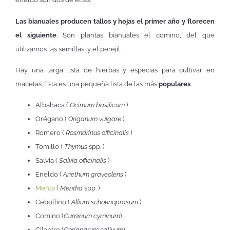
Las bianuales producen tallos y hojas el primer año y florecen
el siguiente
. Son plantas bianuales el comino, del que
utilizamos las semillas, y el perejil.
Hay una larga lista de hierbas y especias para cultivar en
macetas. Esta es una pequeña lista de las más
populares
:
Albahaca (
Ocimum basilicum
)
Orégano (
Origanum vulgare
)
Romero (
Rosmarinus officinalis
)
Tomillo (
Thymus
spp. )
Salvia (
Salvia officinalis
)
Eneldo (
Anethum graveolens
)
Menta
(
Mentha
spp. )
Cebollino (
Allium schoenoprasum
)
Comino (
Cuminum cyminum
)
Cilantro (
Coriandrum sativum
)