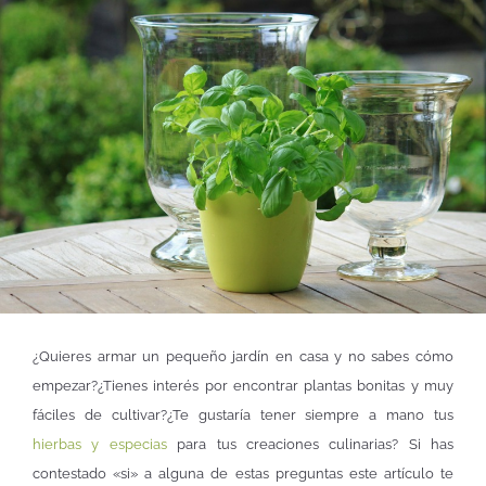
¿Quieres armar un pequeño jardín en casa y no sabes cómo
empezar?¿Tienes interés por encontrar plantas bonitas y muy
fáciles de cultivar?¿Te gustaría tener siempre a mano tus
hierbas y especias
para tus creaciones culinarias? Si has
contestado «si» a alguna de estas preguntas este artículo te