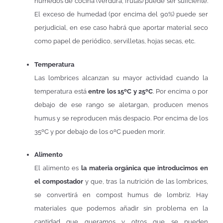
húmedos de cocina (verdura, frutas) puede ser suficiente.
El exceso de humedad (por encima del 90%) puede ser
perjudicial, en ese caso habrá que aportar material seco
como papel de periódico, servilletas, hojas secas, etc.
Temperatura
Las lombrices alcanzan su mayor actividad cuando la
temperatura está
entre los 15ºC y 25ºC
. Por encima o por
debajo de ese rango se aletargan, producen menos
humus y se reproducen más despacio. Por encima de los
35ºC y por debajo de los 0ºC pueden morir.
Alimento
El alimento es
la materia orgánica que introducimos en
el compostador
y que, tras la nutrición de las lombrices,
se convertirá en compost humus de lombriz. Hay
materiales que podemos añadir sin problema en la
cantidad que queramos y otros que se pueden