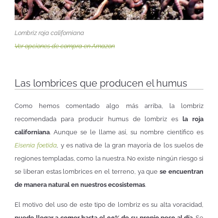
Lombriz roja californiana
Ver opciones de compra en Amazon
Las lombrices que producen el humus
Como hemos comentado algo más arriba, la lombriz
recomendada para producir humus de lombriz es
la roja
californiana
. Aunque se le llame así, su nombre científico es
Eisenia foetida
,
y es nativa de la gran mayoría de los suelos de
regiones templadas, como la nuestra. No existe ningún riesgo si
se liberan estas lombrices en el terreno, ya que
se encuentran
de manera natural en nuestros ecosistemas
.
El motivo del uso de este tipo de lombriz es su alta voracidad,
puede llegar a comer hasta el 90% de su propio peso al día
. Se