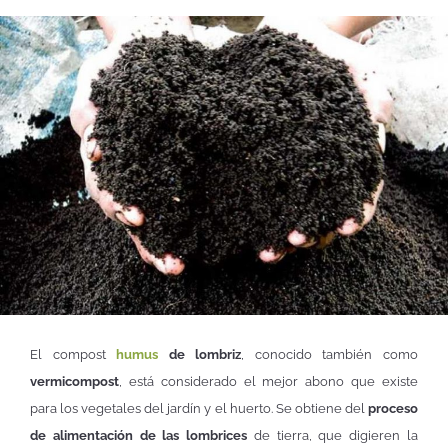
El compost
humus
de lombriz
, conocido también como
vermicompost
, está considerado el mejor abono que existe
para los vegetales del jardín y el huerto. Se obtiene del
proceso
de alimentación de las lombrices
de tierra, que digieren la