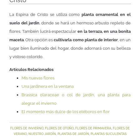
Cristo
La Espina de Cristo se utiliza como
planta ornamental en el
suelo del jardín
, donde se hará un hermoso arbusto repleto de
flores. También lucirá espectacular
en la terraza, en una bonita
maceta
. Otra opción es
cultivarla como planta de interior
, en un
lugar bien iluminado del hogar, donde adornará con su belleza
y vistoso colorido.
Artículos Relacionados
Mis nuevas flores
Una jardinera en la ventana
Brassica olaraceae o col de jardín, una planta para
alegrar el invierno
El momento más dulce de los eléboros en flor
FLORES DE INVIERNO
,
FLORES DE OTOÑO
,
FLORES DE PRIMAVERA
,
FLORES DE
VERANO
,
NUESTRO JARDÍN
,
PLANTAS DE JARDÍN
,
PLANTAS SUCULENTAS