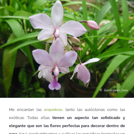
Me encantan las
orquídeas
, tanto las autóctonas como las
exóticas. Todas ellas
tienen un aspecto tan sofisticado y
elegante que son las flores perfectas para decorar dentro de
casa
. Aquí acostumbramos a cultivar las orquídeas tropicales en