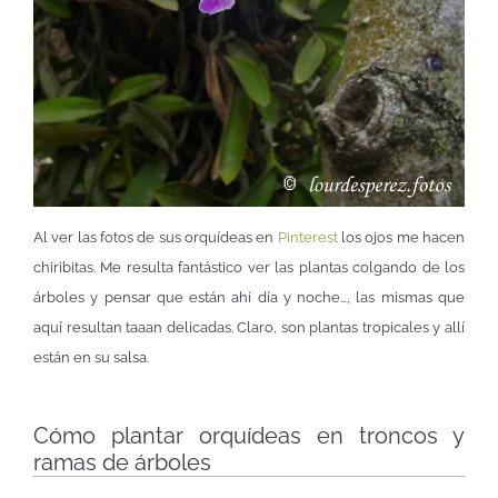
Al ver las fotos de sus orquídeas en
Pinterest
los ojos me hacen
chiribitas. Me resulta fantástico ver las plantas colgando de los
árboles y pensar que están ahí día y noche…, las mismas que
aquí resultan taaan delicadas. Claro, son plantas tropicales y allí
están en su salsa.
Cómo plantar orquídeas en troncos y
ramas de árboles