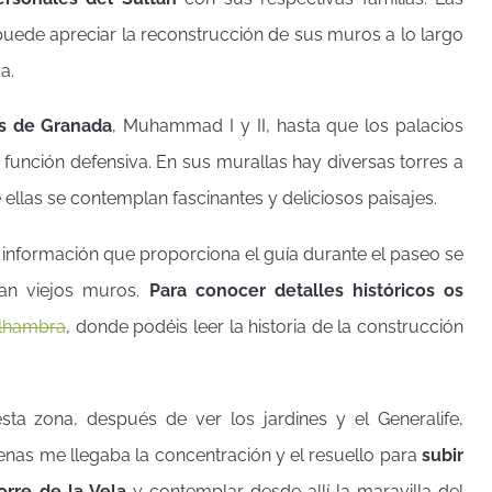
puede apreciar la reconstrucción de sus muros a lo largo
a.
es de Granada
, Muhammad I y II, hasta que los palacios
función defensiva. En sus murallas hay diversas torres a
 ellas se contemplan fascinantes y deliciosos paisajes.
la información que proporciona el guía durante el paseo se
tan viejos muros.
Para conocer detalles históricos os
Alhambra
, donde podéis leer la historia de la construcción
ta zona, después de ver los jardines y el Generalife,
enas me llegaba la concentración y el resuello para
subir
Torre de la Vela
y contemplar desde allí la maravilla del