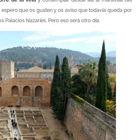
lí, espero que os gusten y os aviso que todavía queda por
os Palacios Nazaríes. Pero eso será otro día.