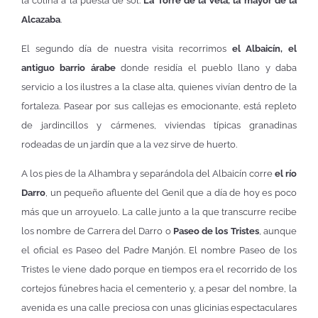
la colina a la puesta de sol.
La Torre de la Vela, la mayor de la
Alcazaba
.
El segundo día de nuestra visita recorrimos
el Albaicín, el
antiguo barrio árabe
donde residía el pueblo llano y daba
servicio a los ilustres a la clase alta, quienes vivían dentro de la
fortaleza. Pasear por sus callejas es emocionante, está repleto
de jardincillos y cármenes, viviendas típicas granadinas
rodeadas de un jardín que a la vez sirve de huerto.
A los pies de la Alhambra y separándola del Albaicín corre
el río
Darro
, un pequeño afluente del Genil que a día de hoy es poco
más que un arroyuelo. La calle junto a la que transcurre recibe
los nombre de Carrera del Darro o
Paseo de los Tristes
, aunque
el oficial es Paseo del Padre Manjón. El nombre Paseo de los
Tristes le viene dado porque en tiempos era el recorrido de los
cortejos fúnebres hacia el cementerio y, a pesar del nombre, la
avenida es una calle preciosa con unas glicinias espectaculares