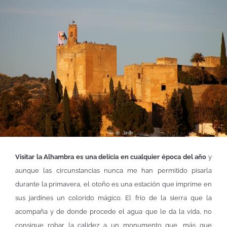
Visitar la Alhambra es una delicia en cualquier época del año
y
aunque las circunstancias nunca me han permitido pisarla
durante la primavera, el otoño es una estación que imprime en
sus jardines un colorido mágico. El frío de la sierra que la
acompaña y de donde procede el agua que le da la vida, no
consigue robar la calidez a un monumento que, más que