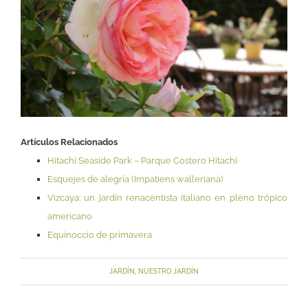
Artículos Relacionados
Hitachi Seaside Park – Parque Costero Hitachi
Esquejes de alegría (Impatiens walleriana)
Vizcaya: un jardín renacentista italiano en pleno trópico
americano
Equinoccio de primavera
JARDÍN
,
NUESTRO JARDÍN