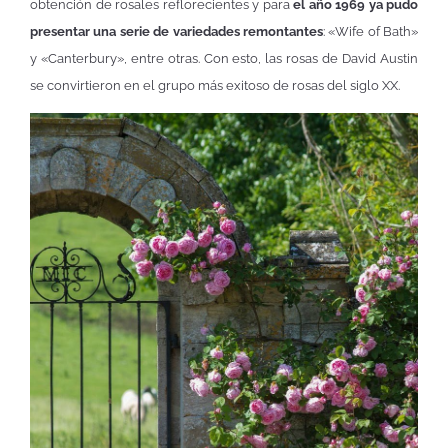
obtención de rosales reflorecientes y para
el año 1969 ya pudo
presentar una serie de variedades remontantes
: «Wife of Bath»
y «Canterbury», entre otras. Con esto, las rosas de David Austin
se convirtieron en el grupo más exitoso de rosas del siglo XX.