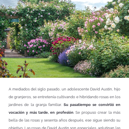
A mediados del siglo pasado, un adolescente David Austin, hijo
de granjeros, se entretenía cultivando e hibridando rosas en los
jardines de la granja familiar.
Su pasatiempo se convirtió en
vocación y más tarde, en profesión
. Se propuso crear la más
bella de las rosas y sesenta años después, ese sigue siendo su
objetivo. Las rosas de David Austin son especiales, aglutinan las