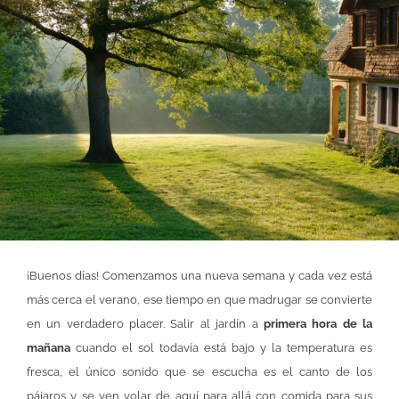
¡Buenos días! Comenzamos una nueva semana y cada vez está
más cerca el verano, ese tiempo en que madrugar se convierte
en un verdadero placer. Salir al jardín a
primera hora de la
mañana
cuando el sol todavía está bajo y la temperatura es
fresca, el único sonido que se escucha es el canto de los
pájaros y se ven volar de aquí para allá con comida para sus