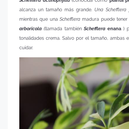
Schefflera actinophylla
(
conocida como
planta p
alcanza un tamaño más grande.
Una Schefflera
j
mientras que una
Schefflera
madura puede tener e
arboricola
(
llamada también
Schefflera
enana
) p
tonalidades crema. Salvo por el tamaño, ambas e
cuidar.