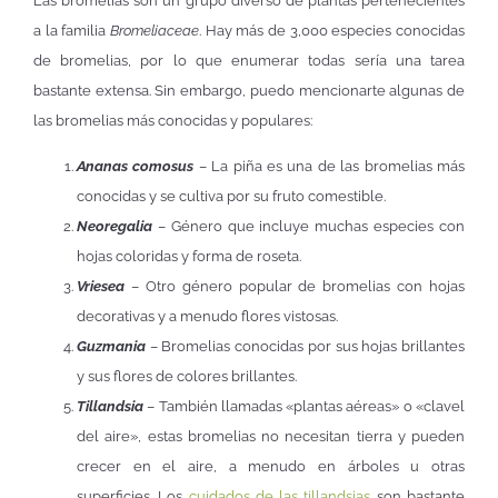
Las bromelias son un grupo diverso de plantas pertenecientes
a la familia
Bromeliaceae
. Hay más de 3,000 especies conocidas
de bromelias, por lo que enumerar todas sería una tarea
bastante extensa. Sin embargo, puedo mencionarte algunas de
las bromelias más conocidas y populares:
Ananas comosus
– La piña es una de las bromelias más
conocidas y se cultiva por su fruto comestible.
Neoregalia
– Género que incluye muchas especies con
hojas coloridas y forma de roseta.
Vriesea
– Otro género popular de bromelias con hojas
decorativas y a menudo flores vistosas.
Guzmania
– Bromelias conocidas por sus hojas brillantes
y sus flores de colores brillantes.
Tillandsia
– También llamadas «plantas aéreas» o «clavel
del aire», estas bromelias no necesitan tierra y pueden
crecer en el aire, a menudo en árboles u otras
superficies. Los
cuidados de las tillandsias
son bastante