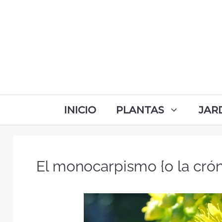
INICIO
PLANTAS
JAR
El monocarpismo {o la cró