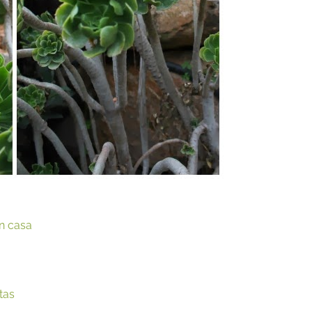
n casa
tas