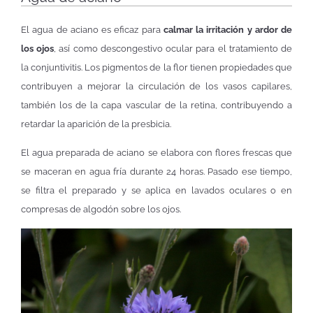
El agua de aciano es eficaz para
calmar la irritación y ardor de
los ojos
, así como descongestivo ocular para el tratamiento de
la conjuntivitis. Los pigmentos de la flor tienen propiedades que
contribuyen a mejorar la circulación de los vasos capilares,
también los de la capa vascular de la retina, contribuyendo a
retardar la aparición de la presbicia.
El agua preparada de aciano se elabora con flores frescas que
se maceran en agua fría durante 24 horas. Pasado ese tiempo,
se filtra el preparado y se aplica en lavados oculares o en
compresas de algodón sobre los ojos.