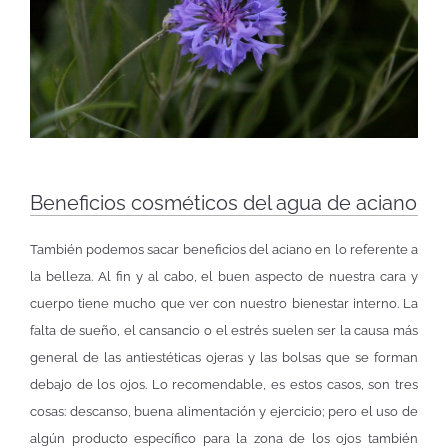
Beneficios cosméticos del agua de aciano
También podemos sacar beneficios del aciano en lo referente a
la belleza. Al fin y al cabo, el buen aspecto de nuestra cara y
cuerpo tiene mucho que ver con nuestro bienestar interno. La
falta de sueño, el cansancio o el estrés suelen ser la causa más
general de las antiestéticas ojeras y las bolsas que se forman
debajo de los ojos. Lo recomendable, es estos casos, son tres
cosas: descanso, buena alimentación y ejercicio; pero el uso de
algún producto específico para la zona de los ojos también