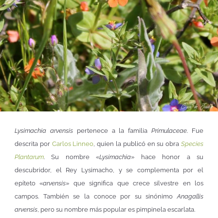
Lysimachia arvensis
pertenece a la familia
Primulaceae
. Fue
descrita por
Carlos Linneo
, quien la publicó en su obra
Species
Plantarum
. Su nombre «
Lysimachia
» hace honor a su
descubridor, el Rey Lysimacho, y se complementa por el
epíteto «
arvensis
» que significa que crece silvestre en los
campos. También se la conoce por su sinónimo
Anagallis
arvensis
, pero su nombre más popular es pimpinela escarlata.