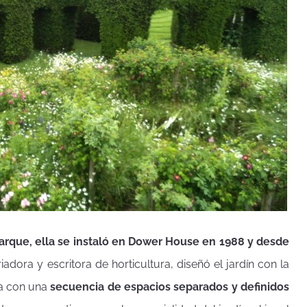
 parque, ella se instaló en Dower House en 1988 y desde
riadora y escritora de horticultura, diseñó el jardín con la
esa con una
secuencia de espacios separados y definidos