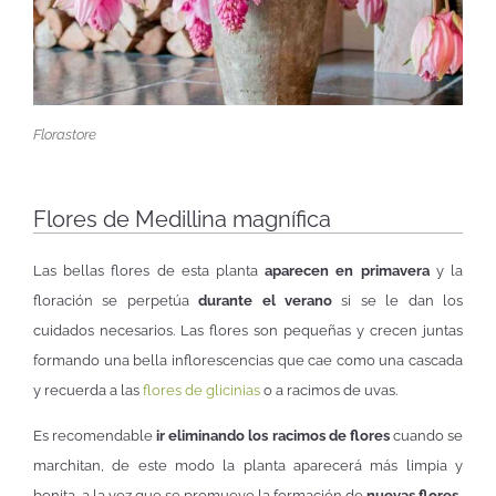
Florastore
Flores de Medillina magnífica
Las bellas flores de esta planta
aparecen en primavera
y la
floración se perpetúa
durante el verano
si se le dan los
cuidados necesarios. Las flores son pequeñas y crecen juntas
formando una bella inflorescencias que cae como una cascada
y recuerda a las
flores de glicinias
o a racimos de uvas.
Es recomendable
ir eliminando los racimos de flores
cuando se
marchitan, de este modo la planta aparecerá más limpia y
bonita, a la vez que se promueve la formación de
nuevas flores
.