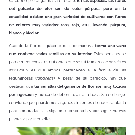
se puede prolongar hasta el otoño.
En las especies, las flores
del guisante de olor son de color púrpura, pero en la
actualidad existen una gran variedad de cultivares con flores
de colores muy variados: rosa, rojo, azul, lavanda, púrpura,
blanco y bicolor
.
Cuando la flor del guisante de olor madura,
forma una vaina
que contiene varias semillas en su interior
. Estas semillas se
parecen mucho a los guisantes que se utilizan en cocina (
Pisum
sativum
) y es que ambos pertenecen a la familia de las
leguminosas (
fabaceae
). A pesar de su parecido, hay que
destacar que
las semillas del guisante de flor son muy tóxicas
por ingestión
y nunca de deben llevar a la boca. Sin embargo,
conviene que guardemos algunas simientes de nuestra planta
para sembrarlas a la siguiente temporada y conseguir nuevas
plantas a partir de ellas