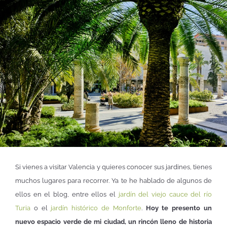
Si vienes a visitar Valencia y quieres conocer sus jardines, tienes
muchos lugares para recorrer. Ya te he hablado de algunos de
ellos en el blog, entre ellos el
jardín del viejo cauce del río
Turia
o el
jardín histórico de Monforte
.
Hoy te presento un
nuevo espacio verde de mi ciudad, un rincón lleno de historia