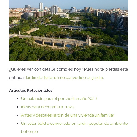
¿Quieres ver con detalle cómo es hoy? Pues no te pierdas esta
entrada:
Jardín de Turia, un rio convertido en jardín
.
Artículos Relacionados
Un balancín para el porche {tamaño XXL}
Ideas para decorar la terraza
Antes y después: jardín de una vivienda unifamiliar
Un solar baldío convertido en jardín popular de ambiente
bohemio