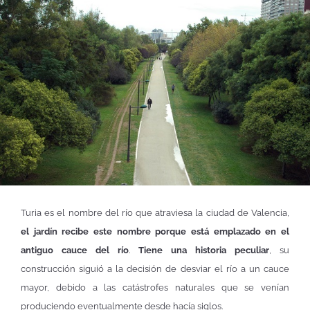
Turia es el nombre del río que atraviesa la ciudad de Valencia,
el jardín recibe este nombre porque está emplazado en el
antiguo cauce del río
.
Tiene una historia peculiar
, su
construcción siguió a la decisión de desviar el río a un cauce
mayor, debido a las catástrofes naturales que se venían
produciendo eventualmente desde hacía siglos.