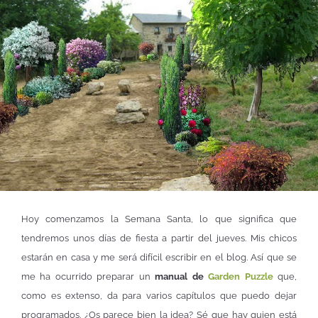
Hoy comenzamos la Semana Santa, lo que significa que
tendremos unos días de fiesta a partir del jueves. Mis chicos
estarán en casa y me será difícil escribir en el blog. Así que se
me ha ocurrido preparar un
manual de
Garden Puzzle
que,
como es extenso, da para varios capítulos que puedo dejar
programados. ¿Os parece bien la idea? Sé que hay quien está