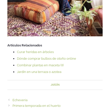
Artículos Relacionados
Curar heridas en árboles
Dónde comprar bulbos de otoño online
Combinar plantas en maceta (II)
Jardín en una terraza o azotea
JARDÍN
Echeveria
Primera temporada en el huerto