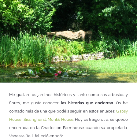
Me gustan los jardines históricos y, tanto como sus arbustos y
flores, me gusta conocer
las historias que encierran
. Os he
contado más de una que podéis seguir en estos enlaces:
Gispsy
House
,
Sissinghurst
,
Monk’s House
. Hoy os traigo otra, se quedó
encerrada en la Charleston Farmhouse cuando su propietaria,
Vanessa Bell, falleció en 1961.