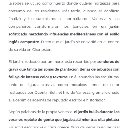
la rodea se utilizó como huerto donde cultivar hortalizas para
consumo de los residentes. Más tarde, cuando el conflicto
finalizó y los suministros se normalizaron, Vanessa y sus
compañeros transformaron los bancales en
un jardín
sofisticado mezclando influencias mediterráneas con el estilo
inglés campestre
. Dicen que el jardín se convirtió en el centro
de su vida en Charleston.
El jardín, rodeado por un muro, está recorrido por
senderos de
grava que limita las zonas de plantación llenas de arbustos con
follaje de intenso color y texturas
. En él abundan las esculturas,
tanto de figuras clásicas como mosaicos llenos de color
realizados por Quentin Bell, el hijo de Vanessa, gran aficionado
a la cerámica además de reputado escritor e historiador.
Según palabras de la propia Vanessa,
el jardín bullía durante los
veranos repleto de gente que jugaba allí mientras ella pintaba
.
En 1936 escribió: «
La casa parece llena de gente joven de muy