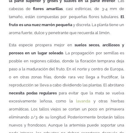
la parte superior y grises y suaves en la parte inferior
. Las
cabezas de
flores amarillas
, casi esféricas, de 3-4 mm de
tamaño, están compuestas por pequeñas flores tubulares.
El
fruto es una nuez marrón pequeña
y discreta. La planta tiene un
aroma fuerte, dulce y penetrante que recuerda al limón.
Esta especie prospera mejor en
suelos secos, arcillosos y
porosos en un lugar soleado
. La propagación por semillas es
posible en regiones cálidas, donde la floración temprana deja
paso a la maduración del fruto. En el norte y centro de Europa,
o en otras zonas frías, donde rara vez llega a fructificar, la
reproducción se lleva a cabo dividiendo las plantas. El abrótano
necesita podas regulares
para evitar que la mata se vuelva
excesivamente leñosa, como la
lavanda
y otras hierbas
aromáticas. Los tallos viejos se cortan un poco en primavera
eliminando 2/3 de su longitud. Posteriormente brotarán tallos
nuevos y frondosos. Aunque la artemisia puede soportar una