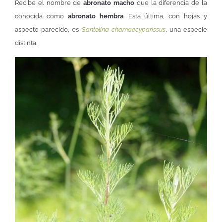
Recibe el nombre de
abronato macho
que la diferencia de la
conocida como
abronato hembra
. Esta última, con hojas y
aspecto parecido, es
Santolina chamaecyparissus
, una especie
distinta.