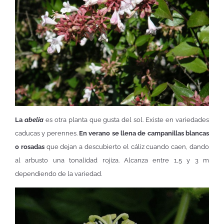
La
abelia
es otra planta que gusta del sol. Existe en variedades
caducas y perennes.
En verano se llena de campanillas blancas
o rosadas
que dejan a descubierto el cáliz cuando caen, dando
al arbusto una tonalidad rojiza. Alcanza entre 1,5 y 3 m
dependiendo de la variedad.