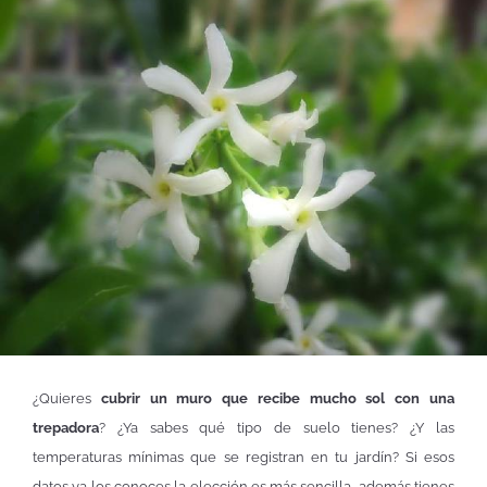
¿Quieres
cubrir un muro que recibe mucho sol con una
trepadora
? ¿Ya sabes qué tipo de suelo tienes? ¿Y las
temperaturas mínimas que se registran en tu jardín? Si esos
datos ya los conoces la elección es más sencilla, además tienes