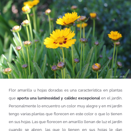
Flor amarilla u hojas doradas es una característica en plantas
que
aporta una luminosidad y calidez excepcional
en el jardín.
Personalmente lo encuentro un color muy alegre y en mi jardín
tengo varias plantas que florecen en este color o que lo tienen
en sus hojas. Las que florecen en amarillo llenan de luz el jardín
cuando se abren, las que lo tienen en sus hojas le dan