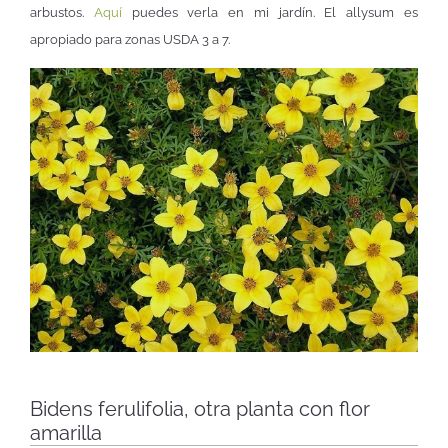
arbustos.
Aquí
puedes verla en mi jardín. El allysum es
apropiado para zonas USDA 3 a 7.
Bidens ferulifolia, otra planta con flor
amarilla