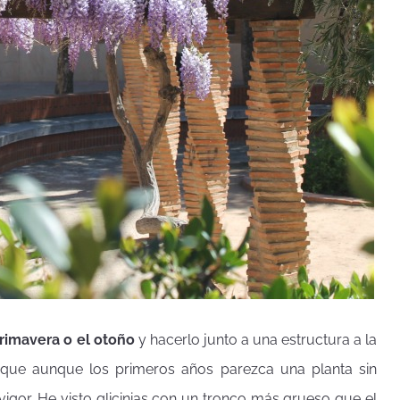
primavera o el otoño
y hacerlo junto a una estructura a la
orque aunque los primeros años parezca una planta sin
igor. He visto glicinias con un tronco más grueso que el