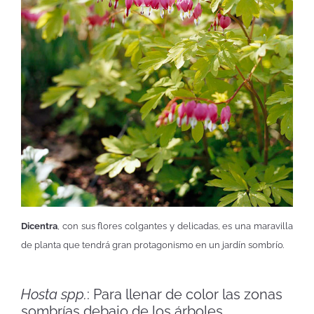
Dicentra
, con sus flores colgantes y delicadas, es una maravilla
de planta que tendrá gran protagonismo en un jardín sombrío
.
Hosta spp.
: Para llenar de color las zonas
sombrías debajo de los árboles