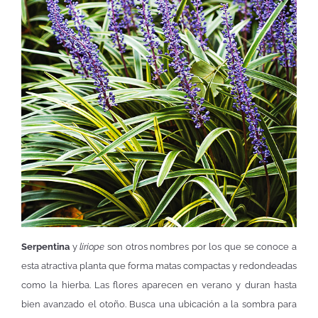
Serpentina
y
liriope
son otros nombres por los que se conoce a
esta atractiva planta que forma matas compactas y redondeadas
como la hierba. Las flores aparecen en verano y duran hasta
bien avanzado el otoño. Busca una ubicación a la sombra para