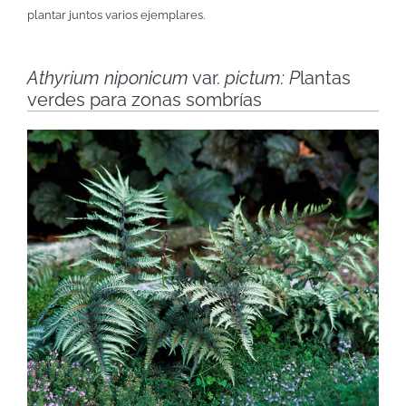
plantar juntos varios ejemplares.
Athyrium niponicum
var.
pictum: P
lantas
verdes para zonas sombrías