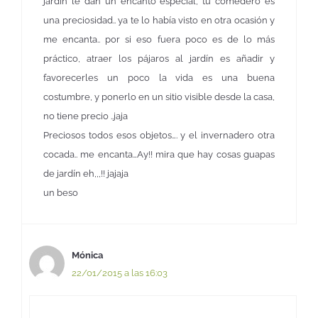
jardín le dan un encanto especial, tu comedero es
una preciosidad.. ya te lo había visto en otra ocasión y
me encanta.. por si eso fuera poco es de lo más
práctico, atraer los pájaros al jardín es añadir y
favorecerles un poco la vida es una buena
costumbre, y ponerlo en un sitio visible desde la casa,
no tiene precio ..jaja
Preciosos todos esos objetos…. y el invernadero otra
cocada.. me encanta…Ay!! mira que hay cosas guapas
de jardín eh,,,!! jajaja
un beso
Mónica
22/01/2015 a las 16:03