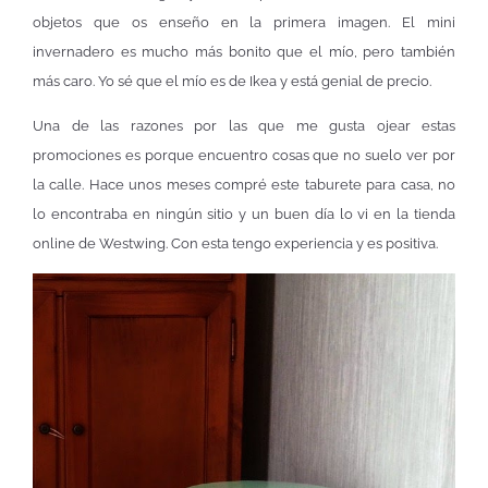
objetos que os enseño en la primera imagen. El mini
invernadero es mucho más bonito que el mío, pero también
más caro. Yo sé que el mío es de Ikea y está genial de precio.
Una de las razones por las que me gusta ojear estas
promociones es porque encuentro cosas que no suelo ver por
la calle. Hace unos meses compré este taburete para casa, no
lo encontraba en ningún sitio y un buen día lo vi en la tienda
online de Westwing. Con esta tengo experiencia y es positiva.