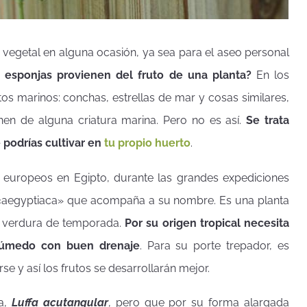
 vegetal en alguna ocasión, ya sea para el aseo personal
 esponjas provienen del fruto de una planta?
En los
 marinos: conchas, estrellas de mar y cosas similares,
en de alguna criatura marina. Pero no es así.
Se trata
 podrías cultivar en
tu propio huerto
.
s europeos en Egipto, durante las grandes expediciones
eto «aegyptiaca» que acompaña a su nombre. Es una planta
o verdura de temporada.
Por su origen tropical necesita
húmedo con buen drenaje
. Para su porte trepador, es
e y así los frutos se desarrollarán mejor.
da,
Luffa acutangular
, pero que por su forma alargada