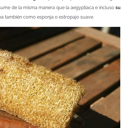
nsume de la misma manera que la aegyptiaca e incluso
su
a también como esponja o estropajo suave.