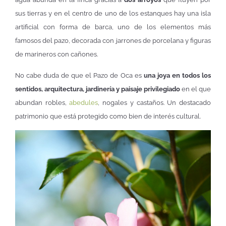
sus tierras y en el centro de uno de los estanques hay una isla
artificial con forma de barca, uno de los elementos más
famosos del pazo, decorada con jarrones de porcelana y figuras
de marineros con cañones.
No cabe duda de que el Pazo de Oca es
una joya en todos los
sentidos, arquitectura, jardinería y paisaje privilegiado
en el que
abundan robles,
abedules
, nogales y castaños. Un destacado
patrimonio que está protegido como bien de interés cultural.