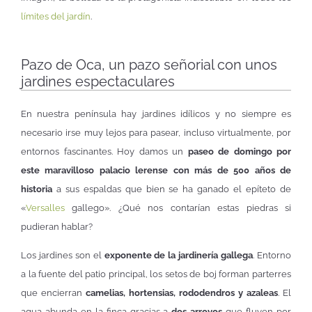
límites del jardín
.
Pazo de Oca, un pazo señorial con unos
jardines espectaculares
En nuestra península hay jardines idílicos y no siempre es
necesario irse muy lejos para pasear, incluso virtualmente, por
entornos fascinantes. Hoy damos un
paseo de domingo por
este maravilloso palacio lerense con más de 500 años de
historia
a sus espaldas que bien se ha ganado el epíteto de
«
Versalles
gallego». ¿Qué nos contarían estas piedras si
pudieran hablar?
Los jardines son el
exponente de la jardinería gallega
. Entorno
a la fuente del patio principal, los setos de boj forman parterres
que encierran
camelias, hortensias, rododendros y azaleas
. El
agua abunda en la finca gracias a
dos arroyos
que fluyen por