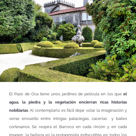
El Pazo de Oca tiene unos jardines de película en los que
el
agua, la piedra y la vegetación encierran ricas historias
nobiliarias
. Al contemplarlo es fácil dejar volar la imaginación y
verse envuelto entre intrigas palaciegas, cacerías y bailes
cortesanos. Se respira el Barroco en cada rincón y en cada
imagen, la belleza es la protagonista indiscutible en todos los