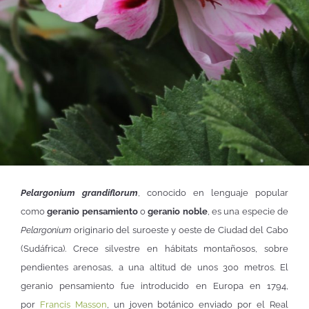
Pelargonium grandiflorum
, conocido en lenguaje popular
como
geranio pensamiento
o
geranio noble
, es una especie de
Pelargonium
originario del suroeste y oeste de Ciudad del Cabo
(Sudáfrica). Crece silvestre en hábitats montañosos, sobre
pendientes arenosas, a una altitud de unos 300 metros. El
geranio pensamiento fue introducido en Europa en 1794,
por
Francis Masson
, un joven botánico enviado por el Real